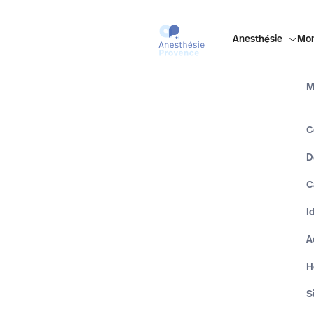
Anesthésie

Mon
M
C
D
C
I
A
H
S