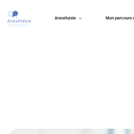
Anesthésie

Mon parcours 
ANESTHÉSIE
Au sein de notre structure, seule la chirurgie pédiatrique en a
de respecter les dernières recommandations des sociétés sav
une sécurité optimale, les enfants doivent être âgés de plus d
(exception étant faite pour l’amygdalectomie).