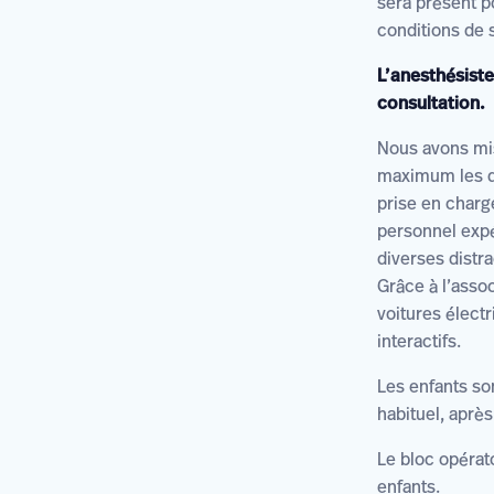
sera présent po
conditions de 
L’anesthésiste
consultation.
Nous avons mis
maximum les dé
prise en charg
personnel expé
diverses distra
Grâce à l’asso
voitures élect
interactifs.
Les enfants so
habituel, après
Le bloc opérat
enfants.