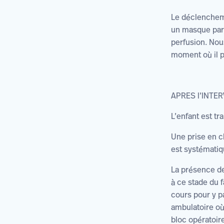
Le déclencheme
un masque par 
perfusion. Nous
moment où il p
APRES l’INTE
L’enfant est tr
Une prise en c
est systématiq
La présence de
à ce stade du f
cours pour y pa
ambulatoire où
bloc opératoir