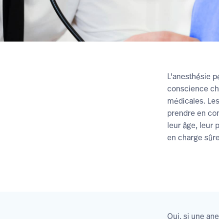
L'anesthésie pé
conscience che
médicales. Les
prendre en co
leur âge, leur 
en charge sûre
Oui, si une an