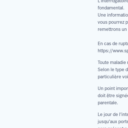
L’interrogatoir
fondamental.
Une informatio
vous pourrez p
remettrons un d
En cas de ruptu
https://www.sp
Toute maladie r
Selon le type d
particulière voi
Un point impo
doit être signé
parentale.
Le jour de l’i
jusqu’aux port