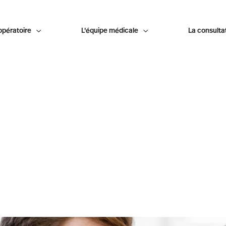
opératoire

L'équipe médicale

La consulta
 DE L’ENFANT
mbulatoire est possible. Afin
antes et pouvoir assurer
’1 an et peser plus de 10kg