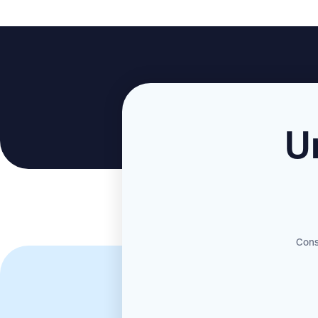
U
Consu