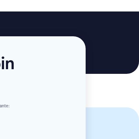
in
vante: