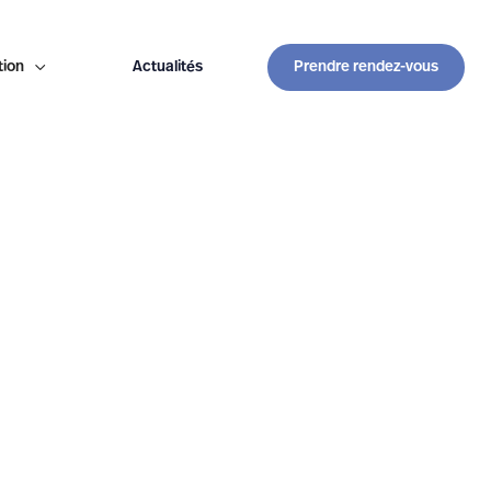
tion

Actualités
Prendre rendez-vous
secretariat@anesthesie-provence.fr