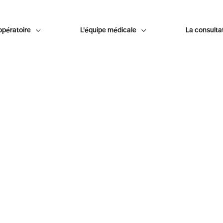
opératoire

L'équipe médicale

La consulta