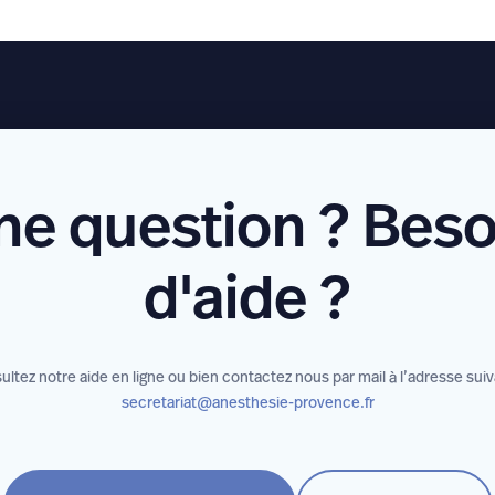
ne question ? Beso
d'aide ?
ltez notre aide en ligne ou bien contactez nous par mail à l’adresse sui
secretariat@anesthesie-provence.fr