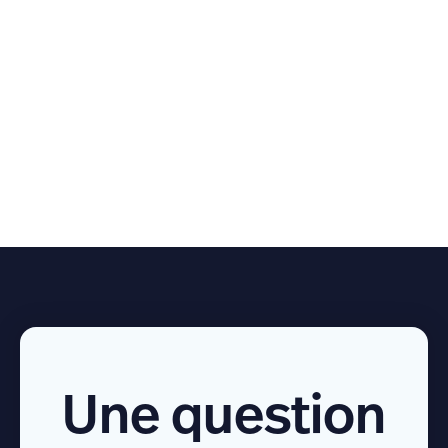
secretariat@anesthesie-provence.fr
235 allée Nicolas de Staël CS40 620 13595
Aix-en-Provence
Une question