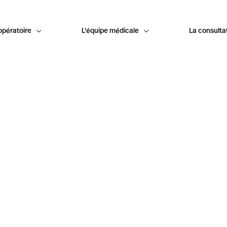
opératoire

L'équipe médicale

La consulta