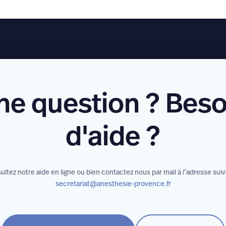
ne question ? Beso
d'aide ?
ltez notre aide en ligne ou bien contactez nous par mail à l’adresse sui
secretariat@anesthesie-provence.fr