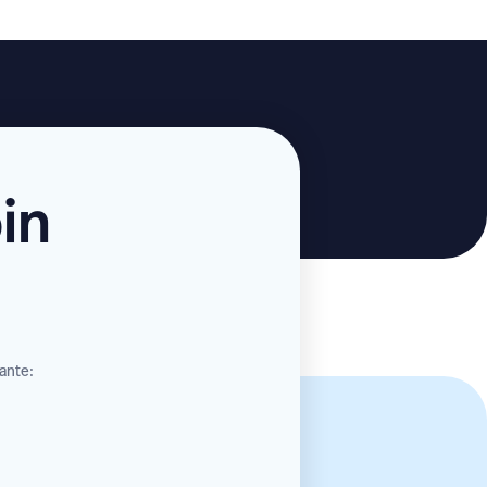
in
vante: