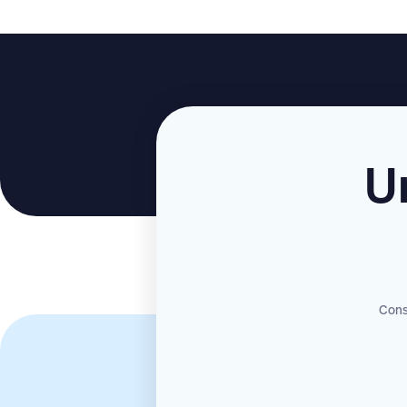
U
Consu