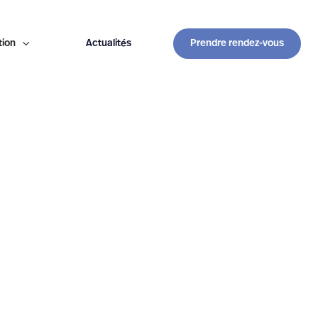
tion

Actualités
Prendre rendez-vous
secretariat@anesthesie-provence.fr