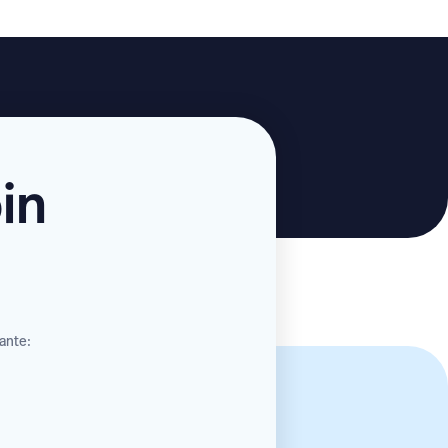
in
vante: