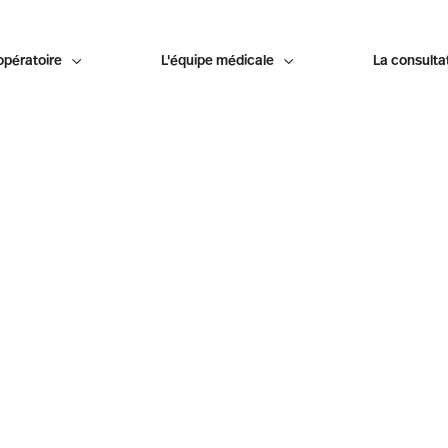
opératoire

L'équipe médicale

La consulta