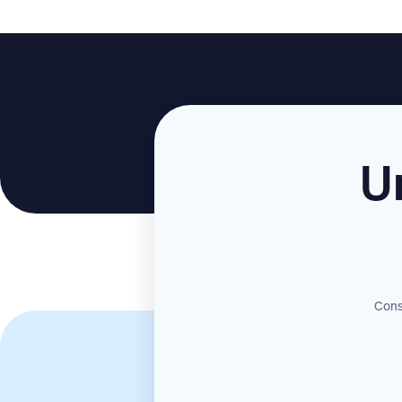
U
Consu