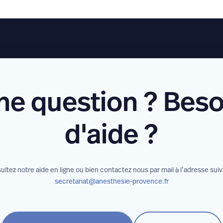
ne question ? Beso
d'aide ?
ltez notre aide en ligne ou bien contactez nous par mail à l’adresse sui
secretariat@anesthesie-provence.fr