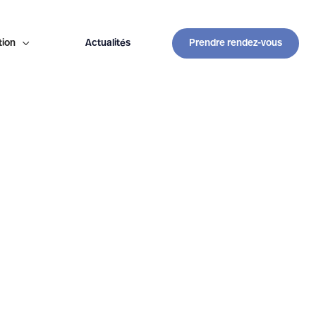
tion

Actualités
Prendre rendez-vous
secretariat@anesthesie-provence.fr