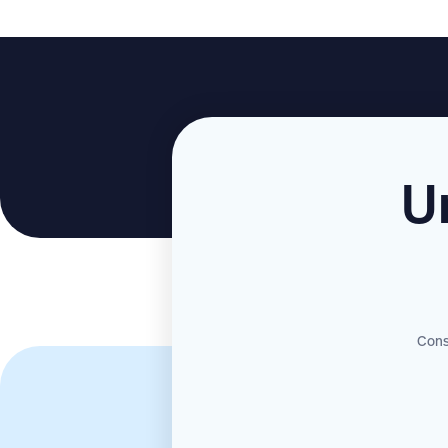
U
Consu