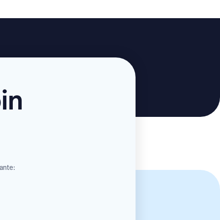
in
vante: