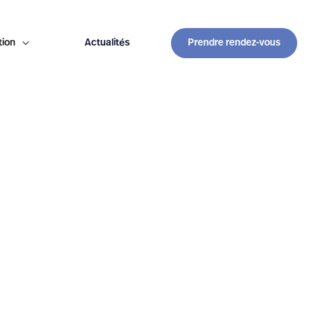
tion

Actualités
Prendre rendez-vous
secretariat@anesthesie-provence.fr