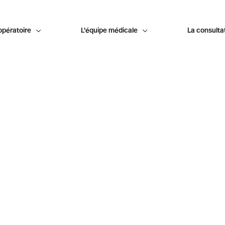
opératoire

L'équipe médicale

La consulta