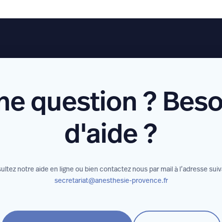
ne question ? Beso
d'aide ?
ltez notre aide en ligne ou bien contactez nous par mail à l’adresse sui
secretariat@anesthesie-provence.fr