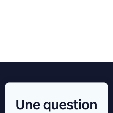
secretariat@anesthesie-provence.fr
235 allée Nicolas de Staël CS40 620 13595
Aix-en-Provence
Une question